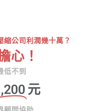
壓縮公司利潤幾十萬？
擔心！
最低不到
,200
元
界顧問協助