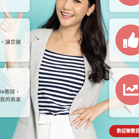
。讓您搶
le刪除，
我的商家
歡迎聯繫我們: