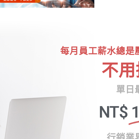
每月員工薪水總是
不用
單日
NT$
1
行銷業