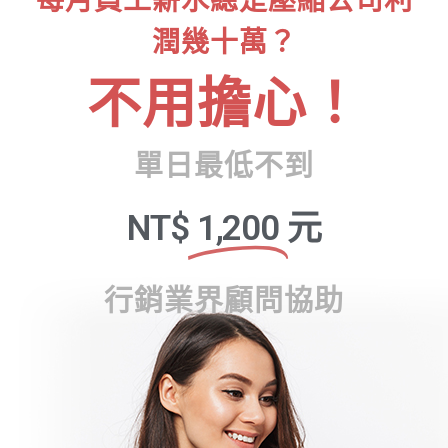
每月員工薪水總是壓縮公司利
潤幾十萬？
不用擔心！
單日最低不到
NT$
1,200
元
行銷業界顧問協助