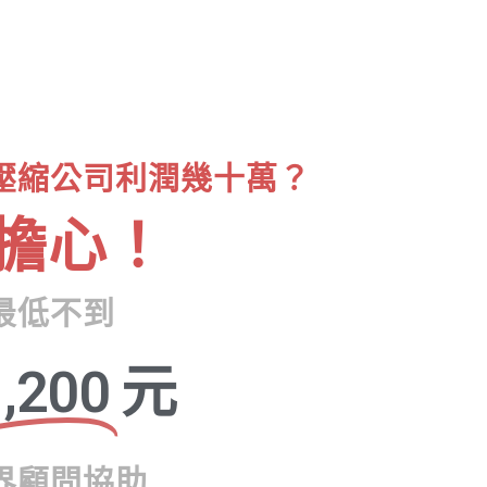
壓縮公司利潤幾十萬？
擔心！
最低不到
,200
元
界顧問協助