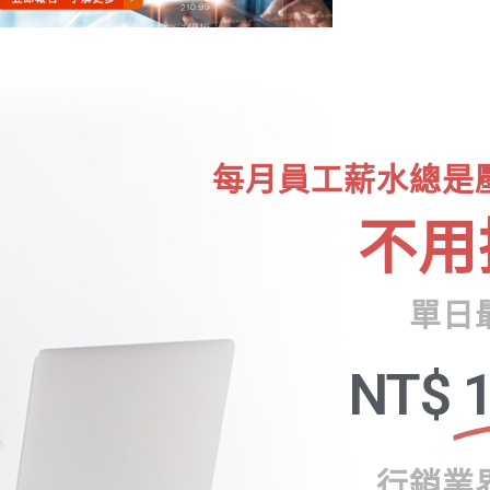
每月員工薪水總是
不用
單日
NT$
1
行銷業