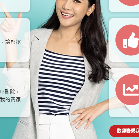
。讓您搶
le刪除，
我的商家
歡迎聯繫我們: