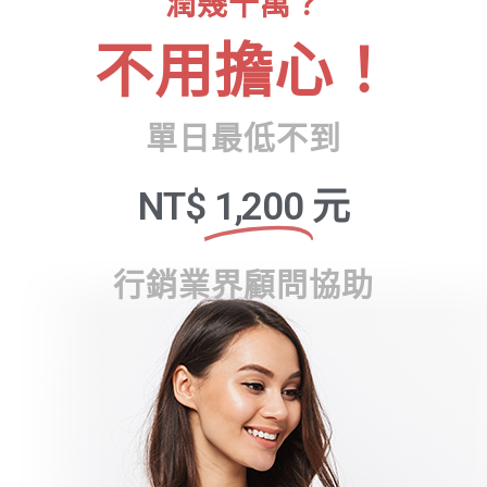
潤幾十萬？
不用擔心！
單日最低不到
NT$
1,200
元
行銷業界顧問協助