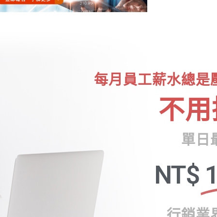
每月員工薪水總是
不用
單日
NT$
1
行銷業