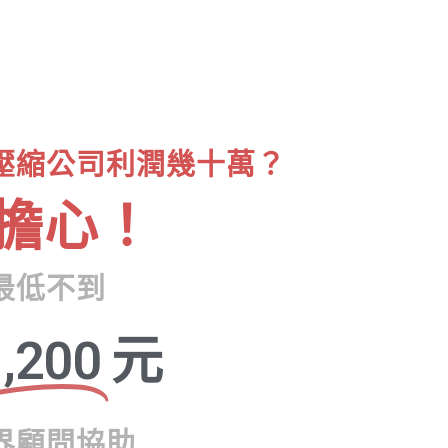
壓縮公司利潤幾十萬？
擔心！
最低不到
,200
元
界顧問協助