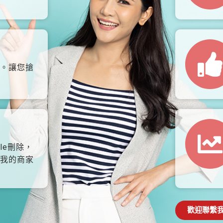
。讓您搶
le刪除，
我的商家
歡迎聯繫我們: