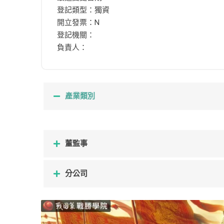
登記類型：獨資
開立發票：N
登記機關：
負責人：
產業類別
董監事
分公司