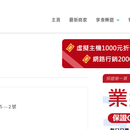
主頁
最新商家
享食樂遊
５―２號