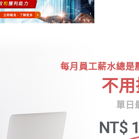
每月員工薪水總是
不用
單日
NT$
1