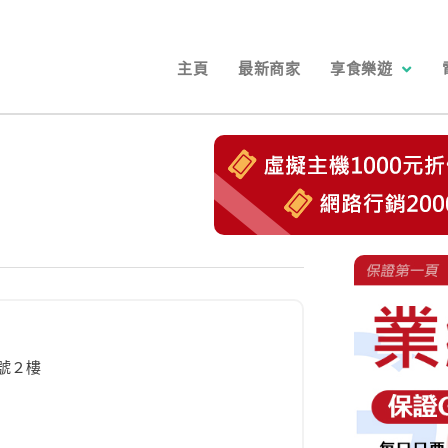
主頁
最新商家
享食樂遊
號２樓