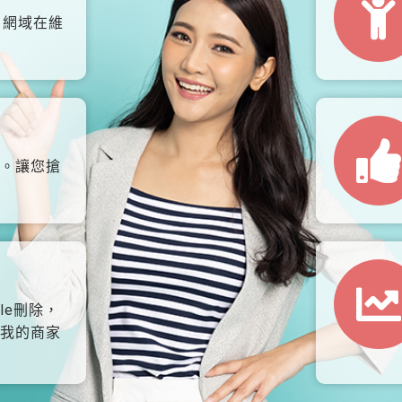
、網域在維
。讓您搶
le刪除，
我的商家