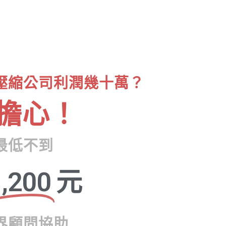
壓縮公司利潤幾十萬？
擔心！
最低不到
,200
元
界顧問協助