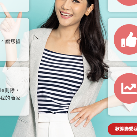
。讓您搶
le刪除，
我的商家
歡迎聯繫我們: