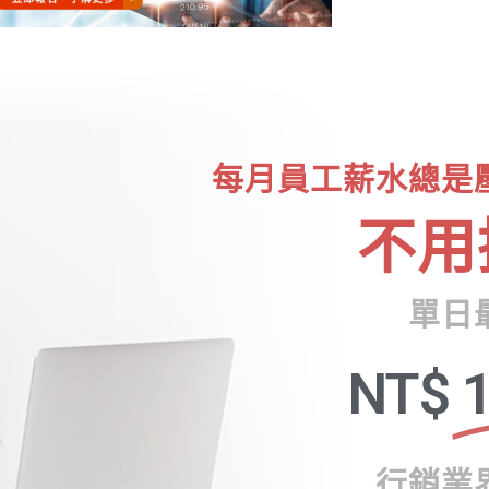
每月員工薪水總是
不用
單日
NT$
1
行銷業