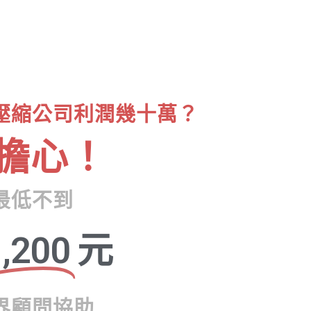
壓縮公司利潤幾十萬？
擔心！
最低不到
,200
元
界顧問協助