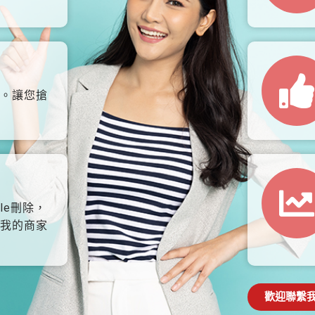
。讓您搶
le刪除，
我的商家
歡迎聯繫我們: