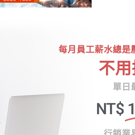
每月員工薪水總是
不用
單日
NT$
1
行銷業