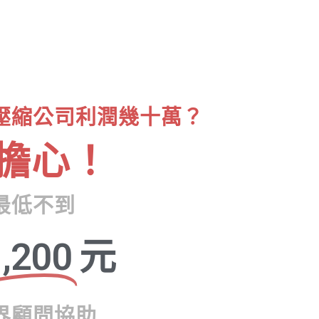
壓縮公司利潤幾十萬？
擔心！
最低不到
,200
元
界顧問協助