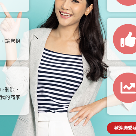
。讓您搶
le刪除，
我的商家
歡迎聯繫我們: