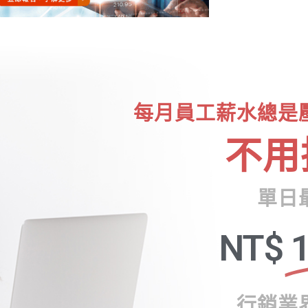
每月員工薪水總是
不用
單日
NT$
1
行銷業