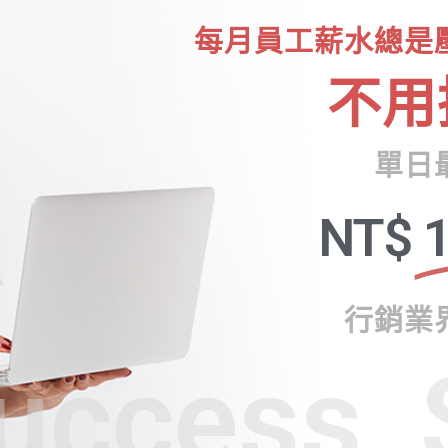
每月員工薪水總是
不用
單日
NT$
1
行銷業
uccess, 