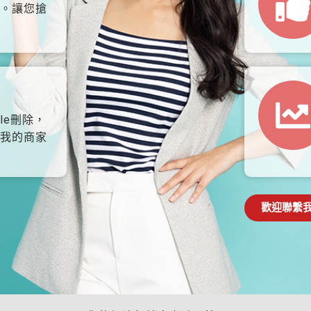
。讓您搶
le刪除，
我的商家
歡迎聯繫我們: