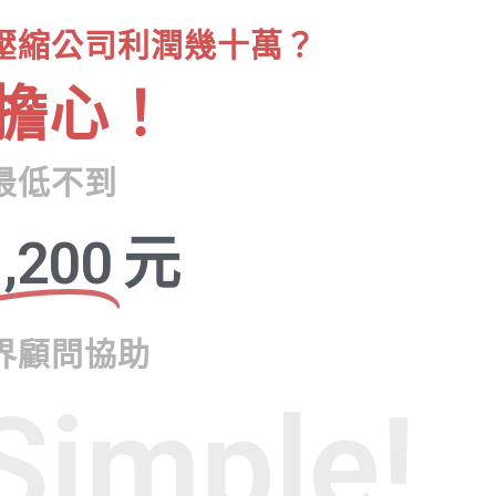
壓縮公司利潤幾十萬？
擔心！
最低不到
,200
元
界顧問協助
Simple!