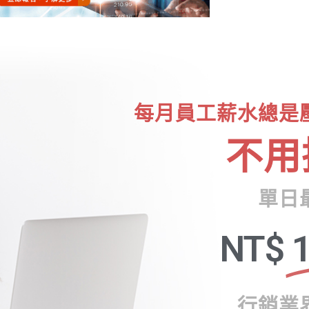
每月員工薪水總是
不用
單日
NT$
1
行銷業