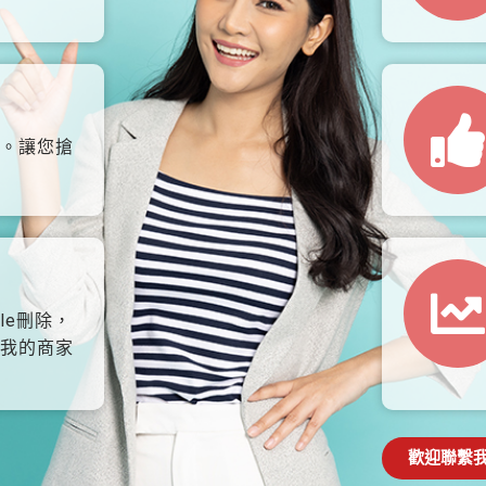
。讓您搶
le刪除，
我的商家
歡迎聯繫我們: