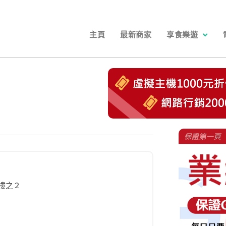
主頁
最新商家
享食樂遊
樓之２