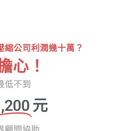
壓縮公司利潤幾十萬？
擔心！
最低不到
,200
元
界顧問協助