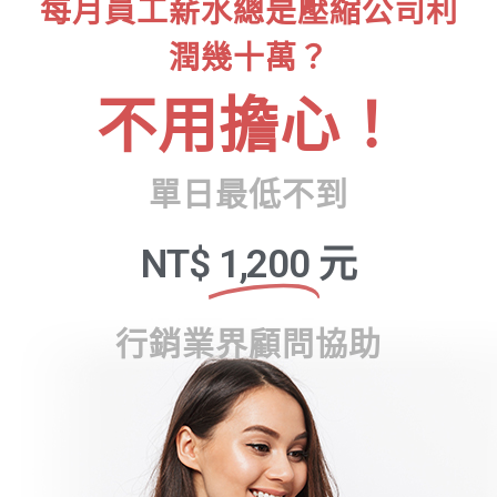
每月員工薪水總是壓縮公司利
潤幾十萬？
不用擔心！
單日最低不到
NT$
1,200
元
行銷業界顧問協助