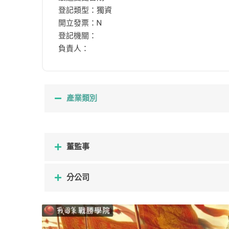
登記類型：獨資
開立發票：N
登記機關：
負責人：
產業類別
董監事
分公司