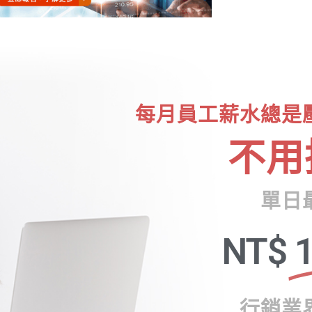
每月員工薪水總是
不用
單日
NT$
1
行銷業