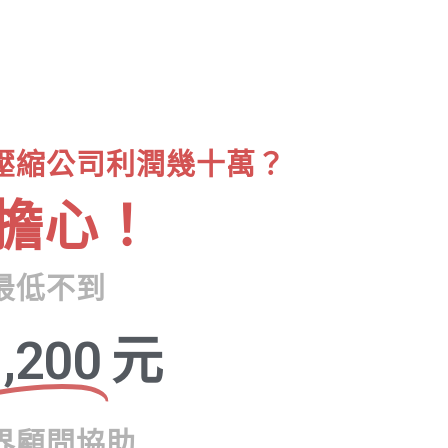
壓縮公司利潤幾十萬？
擔心！
最低不到
,200
元
界顧問協助