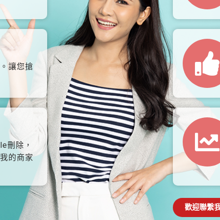
。讓您搶
le刪除，
我的商家
歡迎聯繫我們: