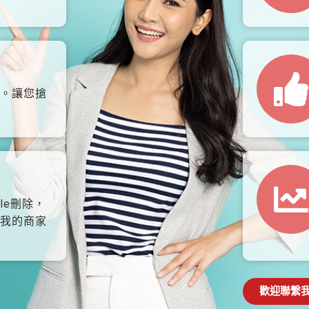
。讓您搶
le刪除，
我的商家
歡迎聯繫我們: