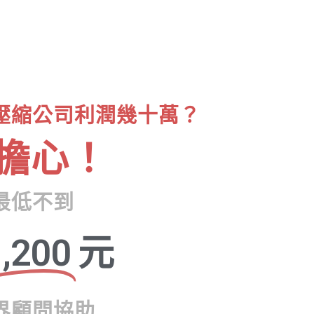
壓縮公司利潤幾十萬？
擔心！
最低不到
,200
元
界顧問協助