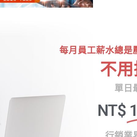
每月員工薪水總是
不用
單日
NT$
1
行銷業