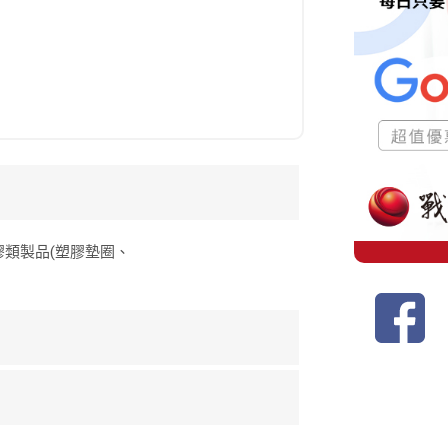
膠類製品(塑膠墊圈、