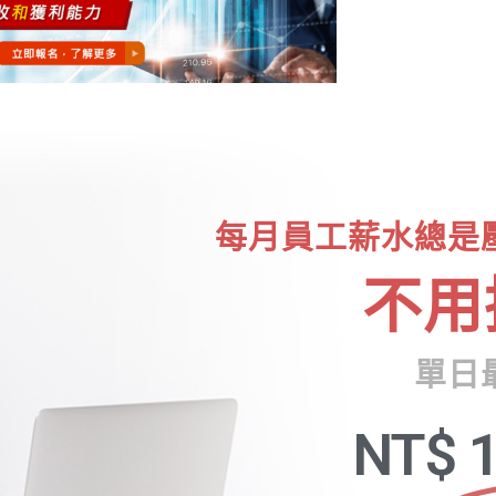
每月員工薪水總是
不用
單日
NT$
1