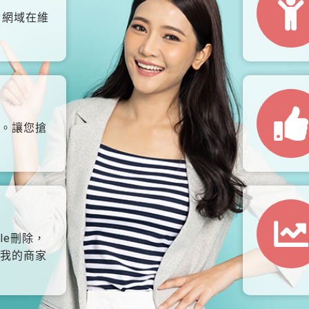
、網域在維
。讓您搶
le刪除，
我的商家