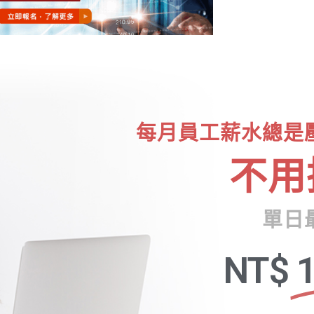
每月員工薪水總是
不用
單日
NT$
1