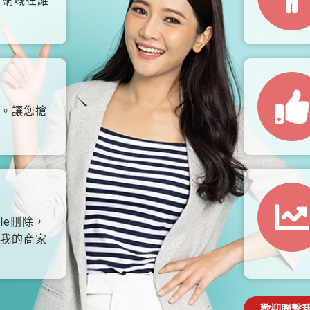
、網域在維
。讓您搶
le刪除，
我的商家
歡迎聯繫我們: