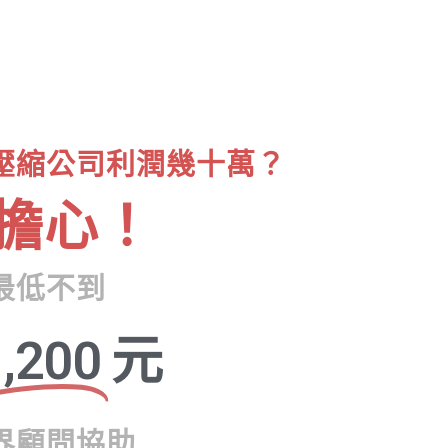
壓縮公司利潤幾十萬？
擔心！
最低不到
,200
元
界顧問協助