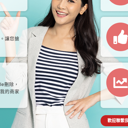
。讓您搶
le刪除，
我的商家
歡迎聯繫我們: