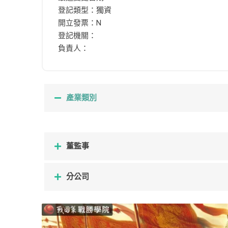
登記類型：獨資
開立發票：N
登記機關：
負責人：
產業類別
董監事
分公司