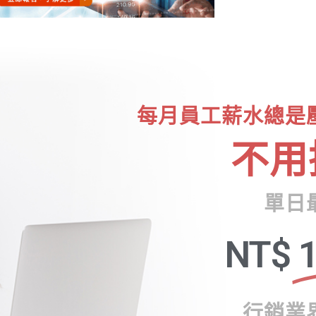
每月員工薪水總是
不用
單日
NT$
1
行銷業