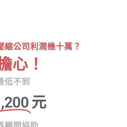
壓縮公司利潤幾十萬？
擔心！
最低不到
,200
元
界顧問協助