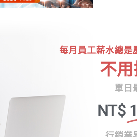
每月員工薪水總是
不用
單日
NT$
1
行銷業