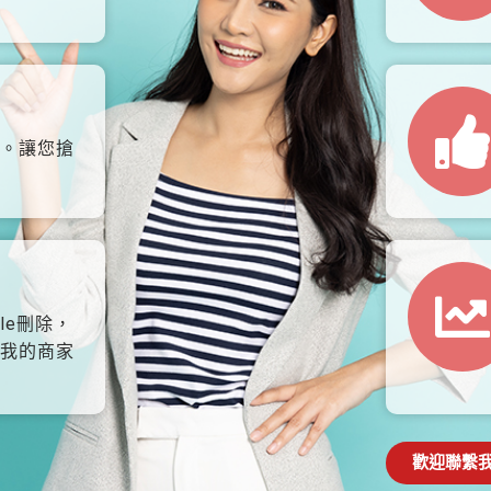
。讓您搶
le刪除，
我的商家
歡迎聯繫我們: