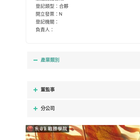
登記類型：合夥
開立發票：N
登記機關：
負責人：
產業類別
董監事
分公司