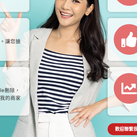
。讓您搶
le刪除，
我的商家
歡迎聯繫我們: