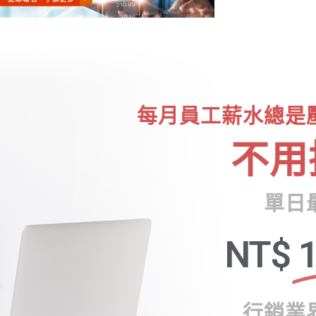
每月員工薪水總是
不用
單日
NT$
1
行銷業