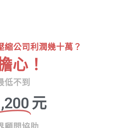
壓縮公司利潤幾十萬？
擔心！
最低不到
,200
元
界顧問協助