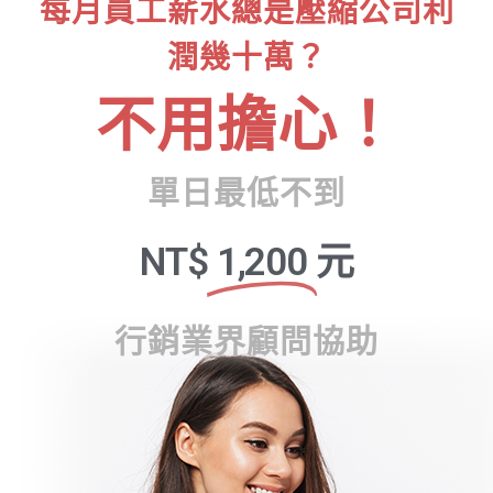
每月員工薪水總是壓縮公司利
潤幾十萬？
不用擔心！
單日最低不到
NT$
1,200
元
行銷業界顧問協助