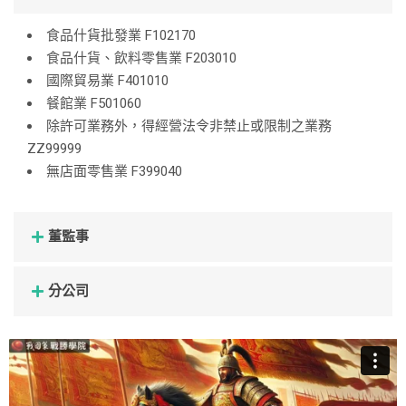
食品什貨批發業 F102170
食品什貨、飲料零售業 F203010
國際貿易業 F401010
餐館業 F501060
除許可業務外，得經營法令非禁止或限制之業務
ZZ99999
無店面零售業 F399040
董監事
分公司