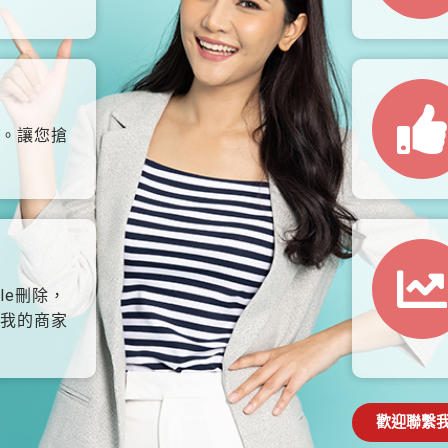
。讓您搶
le刪除，
我的商家
歡迎聯繫我們: