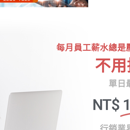
每月員工薪水總是
不用
單日
NT$
1
行銷業