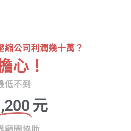
壓縮公司利潤幾十萬？
擔心！
最低不到
,200
元
界顧問協助