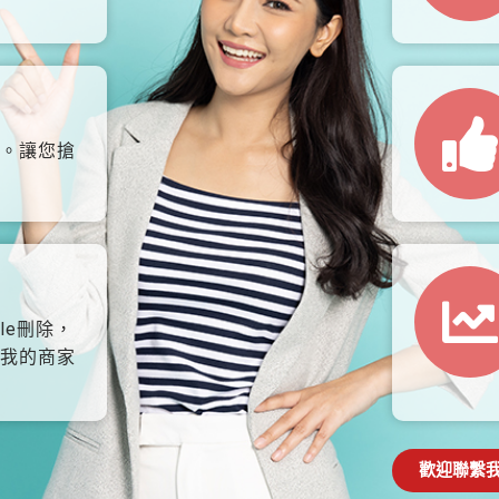
。讓您搶
le刪除，
我的商家
歡迎聯繫我們: