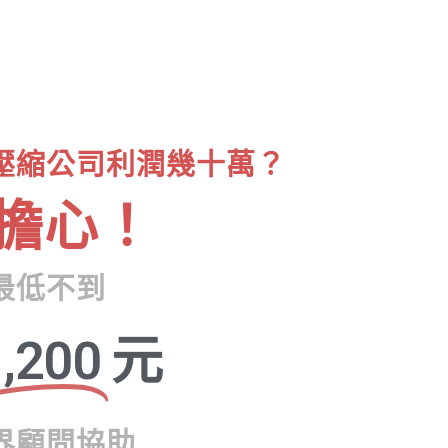
壓縮公司利潤幾十萬？
擔心！
最低不到
,200
元
界顧問協助