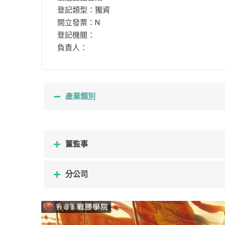
登記類型：獨資
開立發票：N
登記機關：
負責人：
產業類別
董監事
分公司