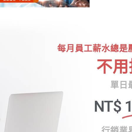
每月員工薪水總是
不用
單日
NT$
1
行銷業