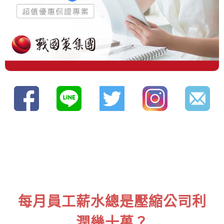
每月員工薪水總是壓縮公司利
潤幾十萬？