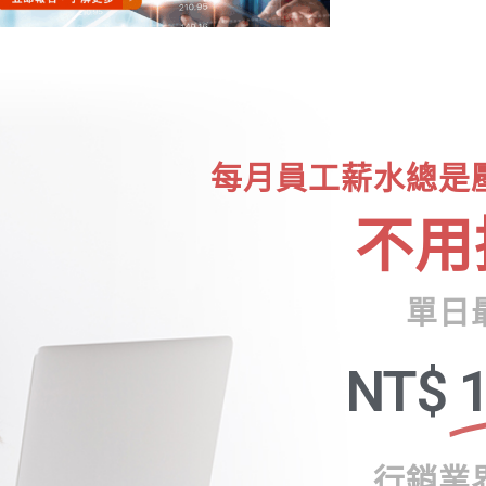
每月員工薪水總是
不用
單日
NT$
1
行銷業