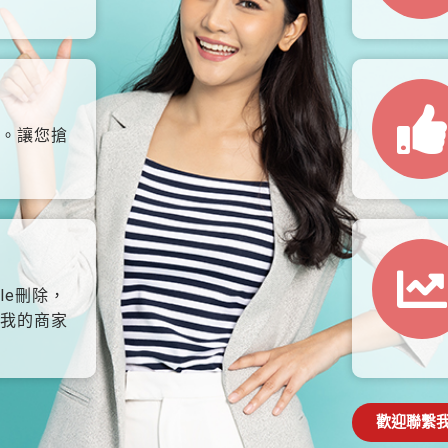
。讓您搶
le刪除，
我的商家
歡迎聯繫我們: