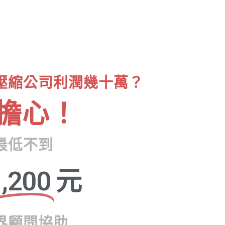
壓縮公司利潤幾十萬？
擔心！
最低不到
,200
元
界顧問協助