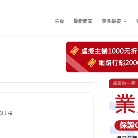
主頁
最新商家
享食樂遊
號１樓