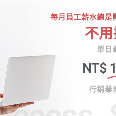
每月員工薪水總是
不用
單日
NT$
1
行銷業
uccess, 