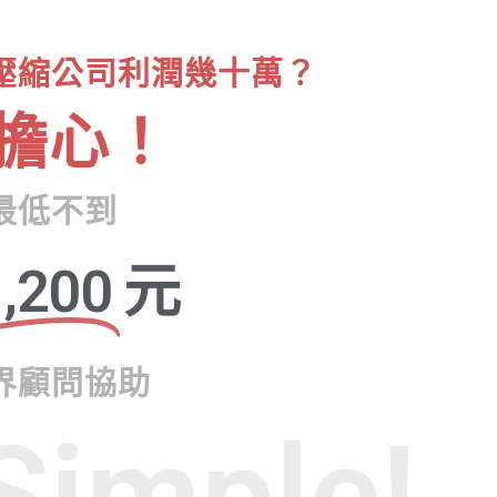
壓縮公司利潤幾十萬？
擔心！
最低不到
,200
元
界顧問協助
Simple!