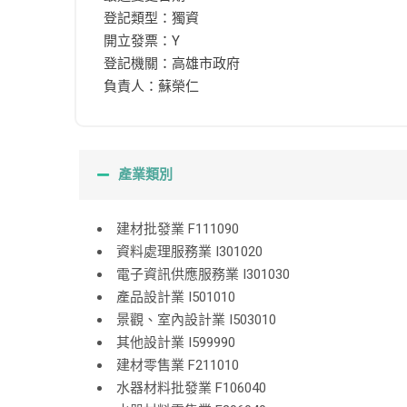
登記類型：獨資
開立發票：Y
登記機關：高雄市政府
負責人：蘇榮仁
產業類別
建材批發業 F111090
資料處理服務業 I301020
電子資訊供應服務業 I301030
產品設計業 I501010
景觀、室內設計業 I503010
其他設計業 I599990
建材零售業 F211010
水器材料批發業 F106040