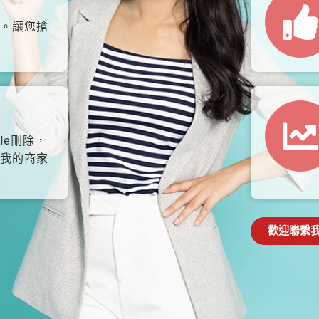
。讓您搶
le刪除，
我的商家
歡迎聯繫我們: