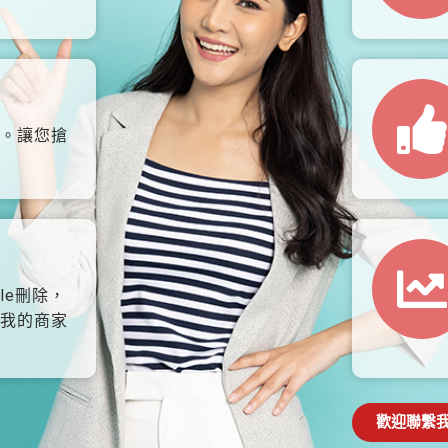
。讓您搶
le刪除，
我的商家
歡迎聯繫我們: