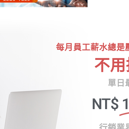
每月員工薪水總是
不用
單日
NT$
1
行銷業