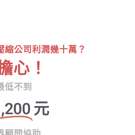
壓縮公司利潤幾十萬？
擔心！
最低不到
,200
元
界顧問協助