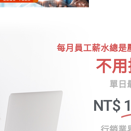
每月員工薪水總是
不用
單日
NT$
1
行銷業