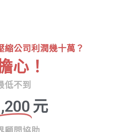
壓縮公司利潤幾十萬？
擔心！
最低不到
,200
元
界顧問協助