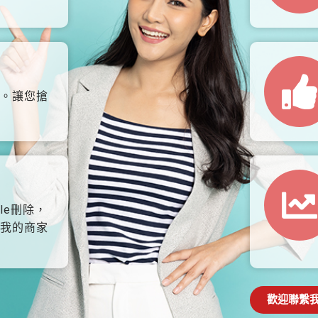
。讓您搶
le刪除，
我的商家
歡迎聯繫我們: