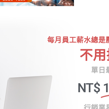
每月員工薪水總是
不用
單日
NT$
1
行銷業