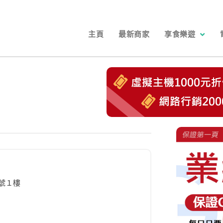
主頁
最新商家
享食樂遊
號１樓