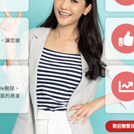
。讓您搶
le刪除，
我的商家
歡迎聯繫我們: