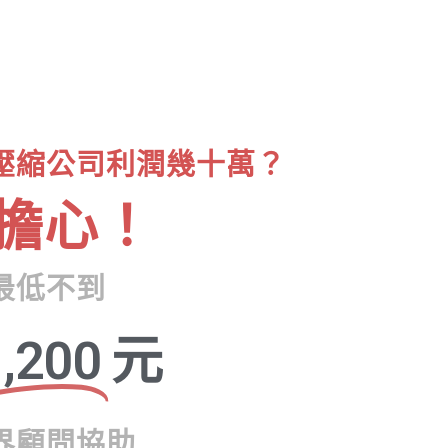
壓縮公司利潤幾十萬？
擔心！
最低不到
,200
元
界顧問協助