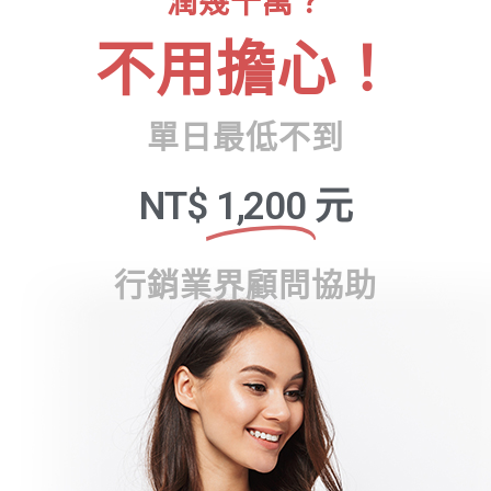
潤幾十萬？
不用擔心！
單日最低不到
NT$
1,200
元
行銷業界顧問協助