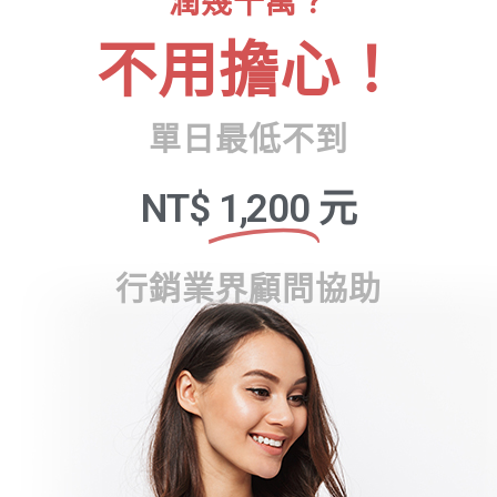
潤幾十萬？
不用擔心！
單日最低不到
NT$
1,200
元
行銷業界顧問協助