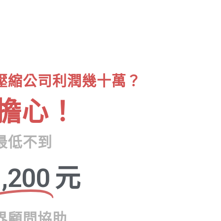
壓縮公司利潤幾十萬？
擔心！
最低不到
,200
元
界顧問協助