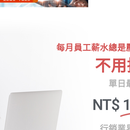
每月員工薪水總是
不用
單日
NT$
1
行銷業