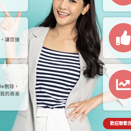
。讓您搶
le刪除，
我的商家
歡迎聯繫我們: