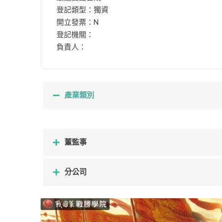
登記類型：獨資
開立發票：N
登記機關：
負責人：
產業類別
董監事
分公司