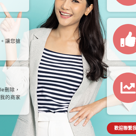
。讓您搶
le刪除，
我的商家
歡迎聯繫我們: