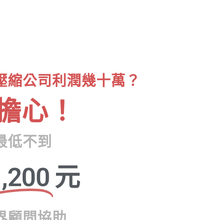
壓縮公司利潤幾十萬？
擔心！
最低不到
,200
元
界顧問協助