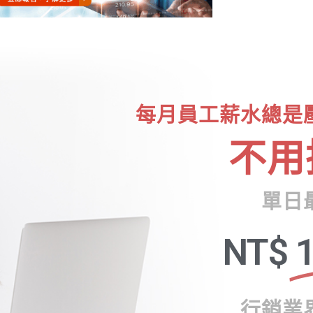
每月員工薪水總是
不用
單日
NT$
1
行銷業