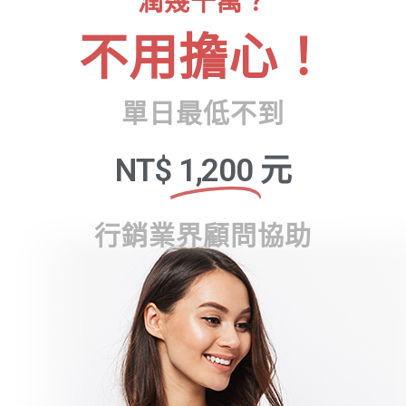
潤幾十萬？
不用擔心！
單日最低不到
NT$
1,200
元
行銷業界顧問協助