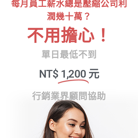
每月員工薪水總是壓縮公司利
潤幾十萬？
不用擔心！
單日最低不到
NT$
1,200
元
行銷業界顧問協助