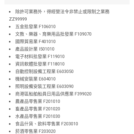
除許可業務外，得經營法令非禁止或限制之業務
ZZ99999
五金批發業 F106010
文教、樂器、育樂用品批發業 F109070
國際貿易業 F401010
產品設計業 I501010
電子材料批發業 F119010
資訊軟體批發業 F118010
自動控制設備工程業 E603050
機械安裝業 E604010
照明設備安裝工程業 E603090
商港區船舶船員日用品供應業 F399020
農產品零售業 F201010
畜產品零售業 F201020
水產品零售業 F201030
食品什貨、飲料零售業 F203010
菸酒零售業 F203020