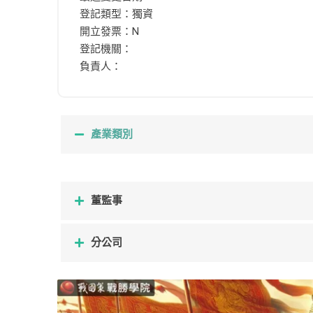
登記類型：獨資
開立發票：N
登記機關：
負責人：
產業類別
董監事
分公司