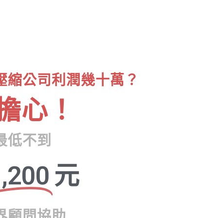
壓縮公司利潤幾十萬？
擔心！
最低不到
,200
元
界顧問協助