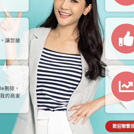
。讓您搶
le刪除，
我的商家
歡迎聯繫我們: