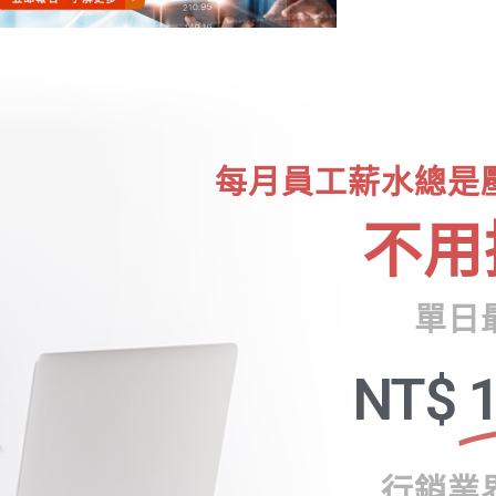
每月員工薪水總是
不用
單日
NT$
1
行銷業