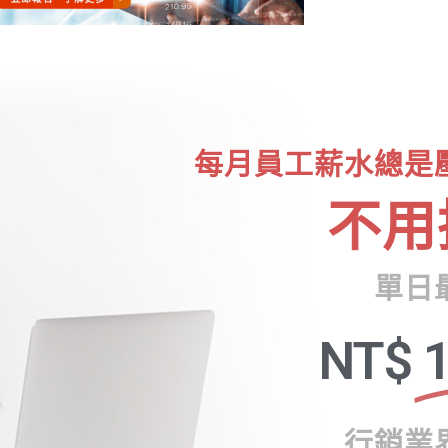
每月員工薪水總是
不用
單日
NT$
1
行銷業