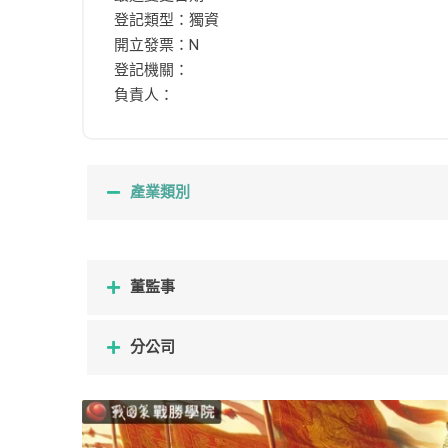
登記類型：獨資
開立發票：N
登記機關：
負責人：
產業類別
董監事
分公司