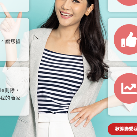
。讓您搶
le刪除，
我的商家
歡迎聯繫我們: