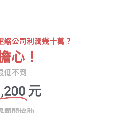
壓縮公司利潤幾十萬？
擔心！
最低不到
,200
元
界顧問協助