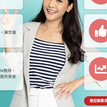
。讓您搶
le刪除，
我的商家
歡迎聯繫我們: