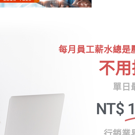
每月員工薪水總是
不用
單日
NT$
1
行銷業