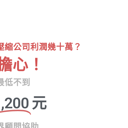
壓縮公司利潤幾十萬？
擔心！
最低不到
,200
元
界顧問協助