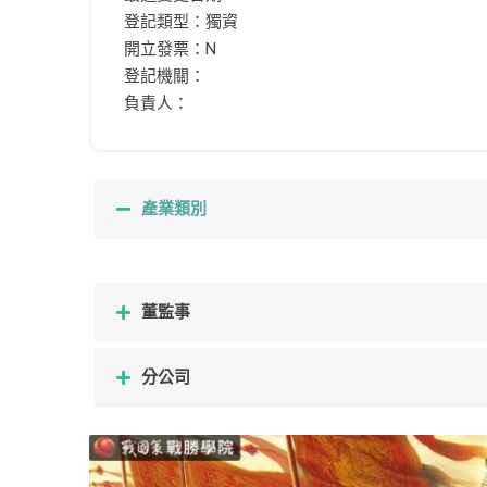
登記類型：獨資
開立發票：N
登記機關：
負責人：
產業類別
董監事
分公司