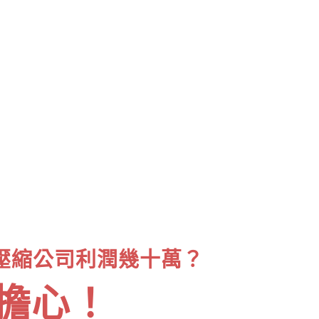
壓縮公司利潤幾十萬？
擔心！