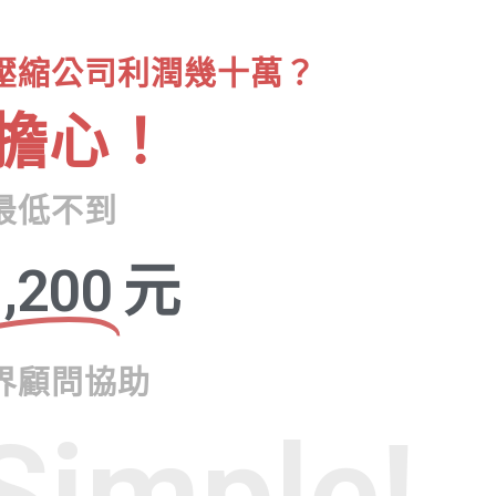
壓縮公司利潤幾十萬？
擔心！
最低不到
,200
元
界顧問協助
Simple!