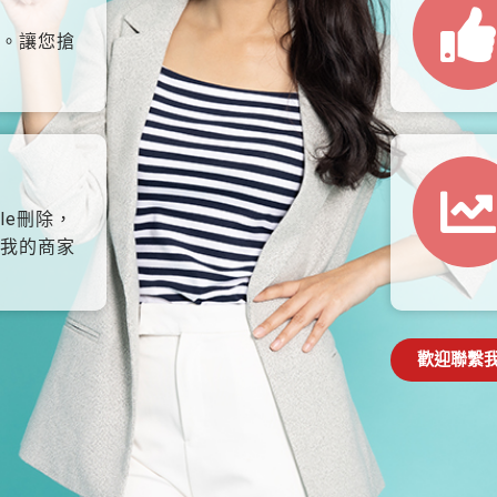
。讓您搶
le刪除，
我的商家
歡迎聯繫我們: