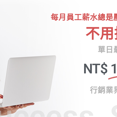
每月員工薪水總是
不用
單日
NT$
1
行銷業
uccess, 