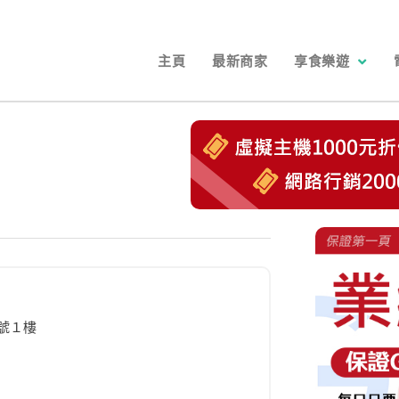
主頁
最新商家
享食樂遊
號１樓