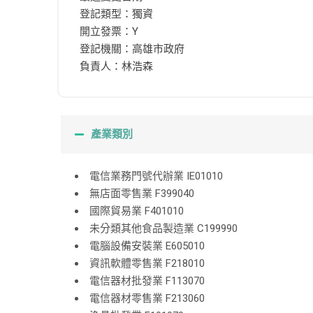
登記類型：獨資
開立發票：Y
登記機關：高雄市政府
負責人：林浩森
產業類別
電信業務門號代辦業 IE01010
無店面零售業 F399040
國際貿易業 F401010
未分類其他食品製造業 C199990
電腦設備安裝業 E605010
資訊軟體零售業 F218010
電信器材批發業 F113070
電信器材零售業 F213060