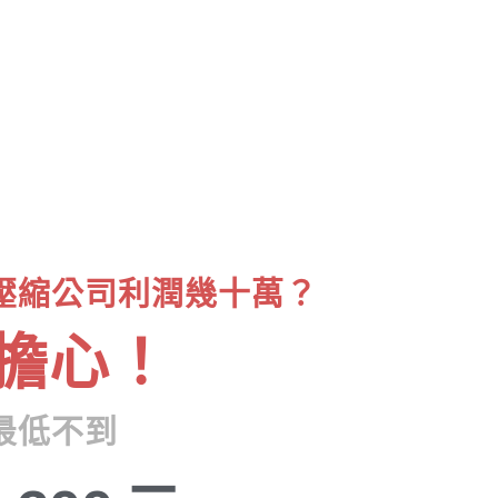
壓縮公司利潤幾十萬？
擔心！
最低不到