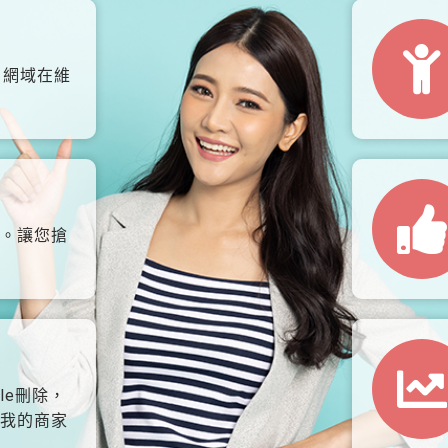
、網域在維
。讓您搶
le刪除，
我的商家