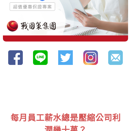
每月員工薪水總是壓縮公司利
潤幾十萬？