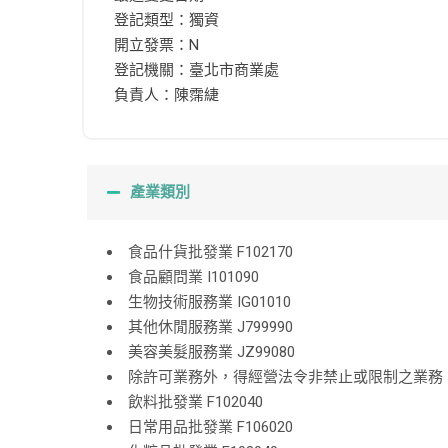
登記類型：獨資
開立發票：N
登記機關：臺北市商業處
負責人：陳霈緁
產業類別
食品什貨批發業 F102170
食品顧問業 I101090
生物技術服務業 IG01010
其他休閒服務業 J799990
美容美髮服務業 JZ99080
除許可業務外，得經營法令非禁止或限制之業務 ZZ
飲料批發業 F102040
日常用品批發業 F106020