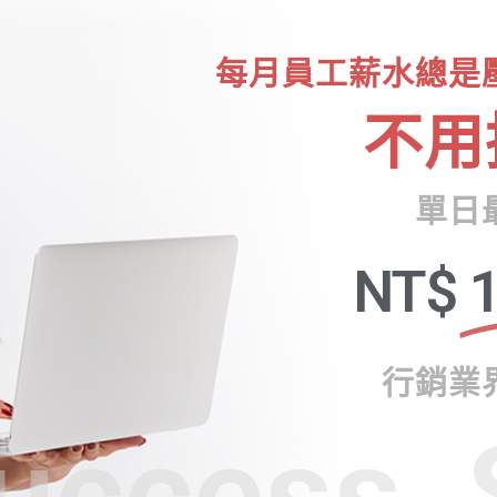
每月員工薪水總是
不用
單日
NT$
1
行銷業
uccess, 