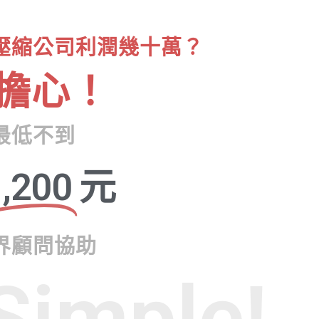
壓縮公司利潤幾十萬？
擔心！
最低不到
,200
元
界顧問協助
Simple!