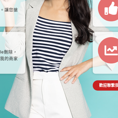
。讓您搶
le刪除，
我的商家
歡迎聯繫我們: