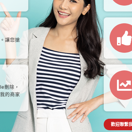
。讓您搶
le刪除，
我的商家
歡迎聯繫我們: