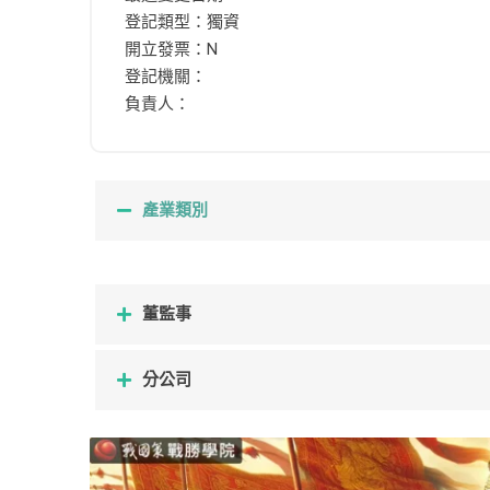
登記類型：獨資
開立發票：N
登記機關：
負責人：
產業類別
董監事
分公司