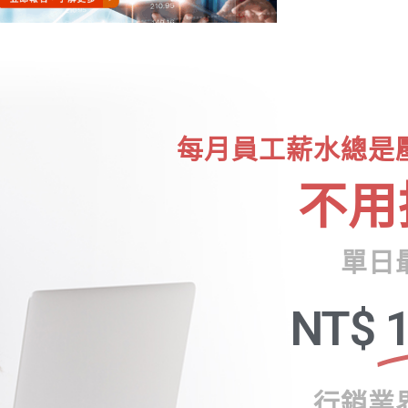
每月員工薪水總是
不用
單日
NT$
1
行銷業