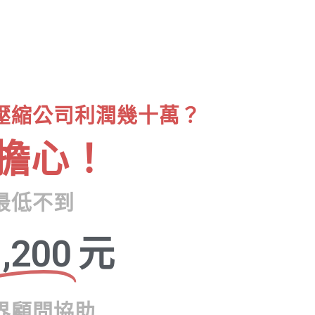
壓縮公司利潤幾十萬？
擔心！
最低不到
,200
元
界顧問協助