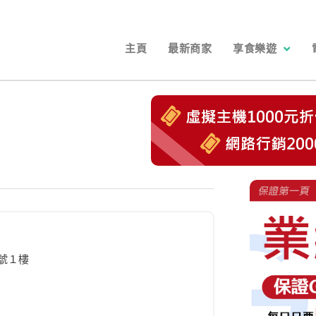
主頁
最新商家
享食樂遊
號１樓