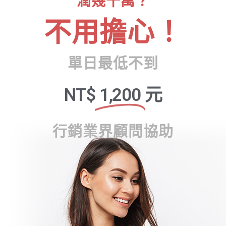
潤幾十萬？
不用擔心！
單日最低不到
NT$
1,200
元
行銷業界顧問協助