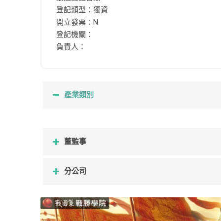
登記類型：獨資
開立發票：N
登記機關：
負責人：
產業類別
董監事
分公司