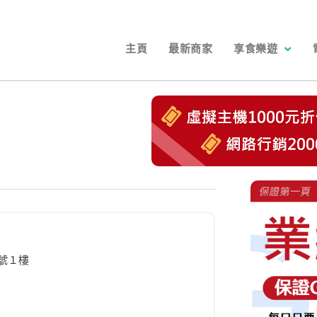
主頁
最新商家
享食樂遊
號１樓