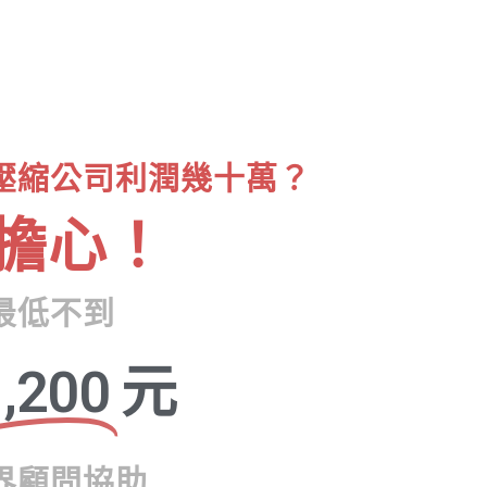
壓縮公司利潤幾十萬？
擔心！
最低不到
,200
元
界顧問協助