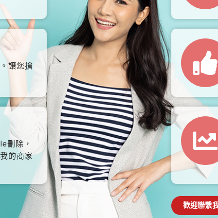
。讓您搶
le刪除，
我的商家
歡迎聯繫我們: