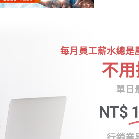
每月員工薪水總是
不用
單日
NT$
1
行銷業