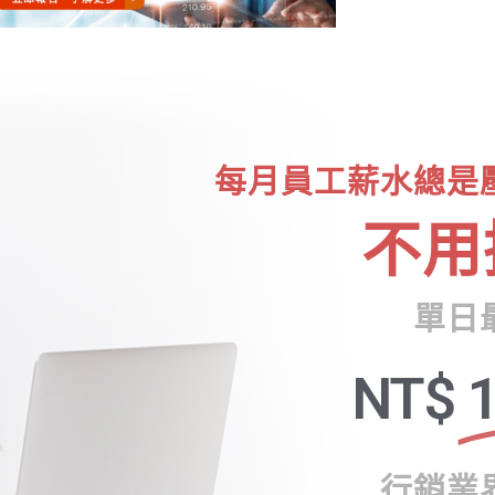
每月員工薪水總是
不用
單日
NT$
1
行銷業