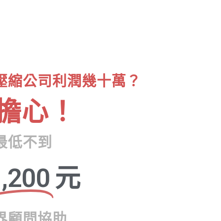
壓縮公司利潤幾十萬？
擔心！
最低不到
,200
元
界顧問協助