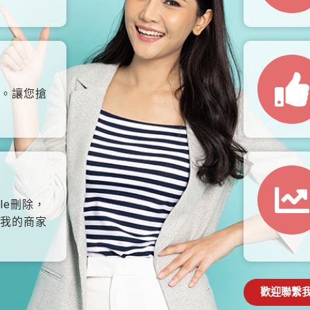
。讓您搶
le刪除，
我的商家
歡迎聯繫我們: