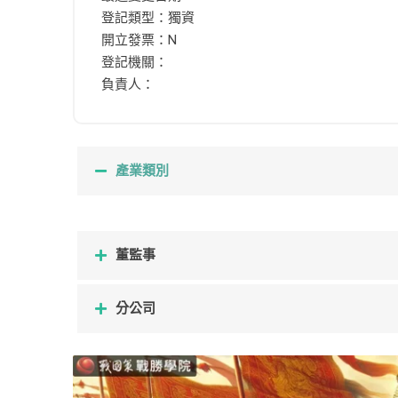
登記類型：獨資
開立發票：N
登記機關：
負責人：
產業類別
董監事
分公司