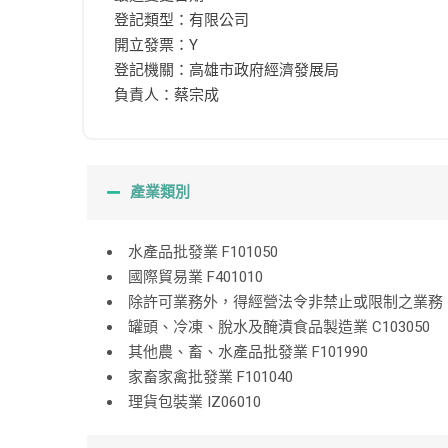
登記類型：有限公司
開立發票：Y
登記機關：高雄市政府經濟發展局
負責人：蔡宗成
產業類別
水產品批發業 F101050
國際貿易業 F401010
除許可業務外，得經營法令非禁止或限制之業務 ZZ
罐頭、冷凍、脫水及醃漬食品製造業 C103050
其他農、畜、水產品批發業 F101990
家畜家禽批發業 F101040
理貨包裝業 IZ06010