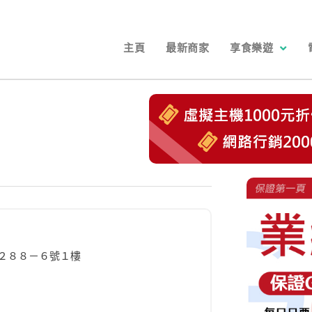
主頁
最新商家
享食樂遊
２８８－６號１樓