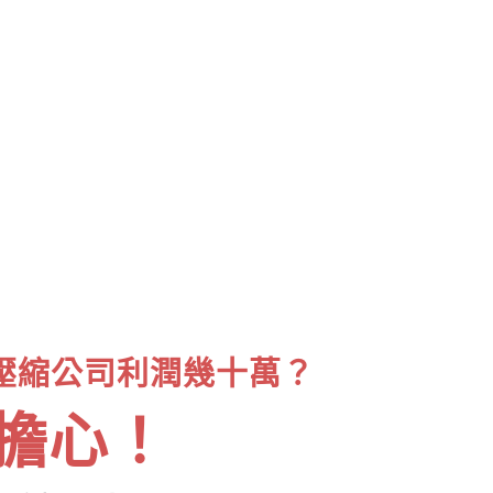
壓縮公司利潤幾十萬？
擔心！