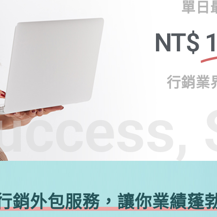
單日
NT$
1
行銷業
uccess, 
行銷外包服務，讓你業績蓬