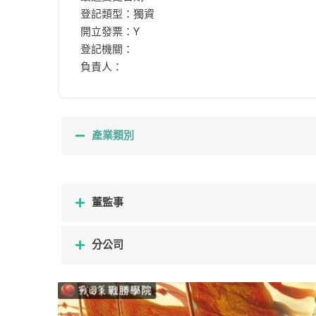
登記類型：獨資
開立發票：Y
登記機關：
負責人：
產業類別
董監事
分公司