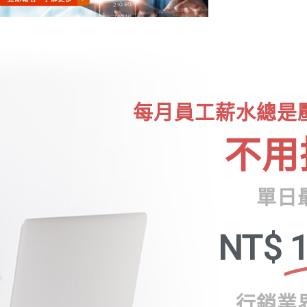
每月員工薪水總是
不用
單日
NT$
1
行銷業