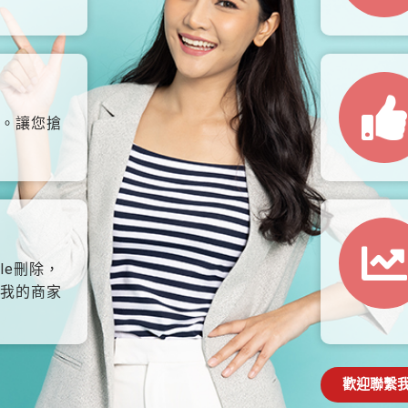
。讓您搶
le刪除，
我的商家
歡迎聯繫我們: