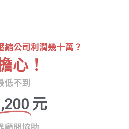
壓縮公司利潤幾十萬？
擔心！
最低不到
,200
元
界顧問協助