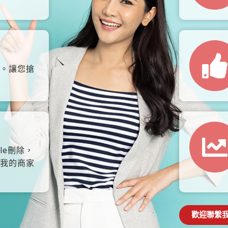
。讓您搶
le刪除，
我的商家
歡迎聯繫我們: