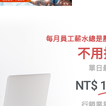
每月員工薪水總是
不用
單日
NT$
1
行銷業