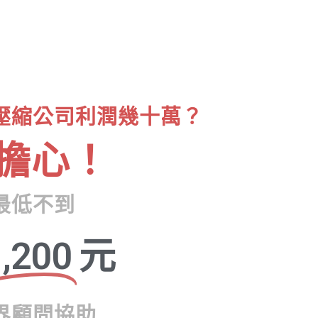
壓縮公司利潤幾十萬？
擔心！
最低不到
,200
元
界顧問協助