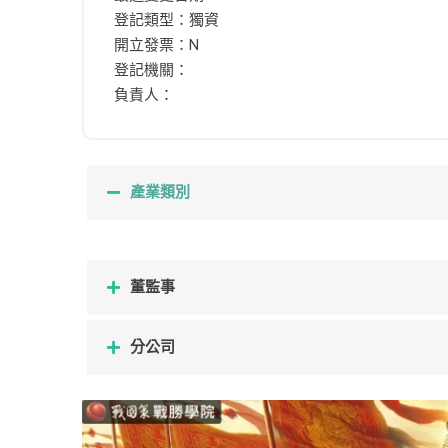
登記類型：獨資
開立發票：N
登記機關：
負責人：
產業類別
董監事
分公司